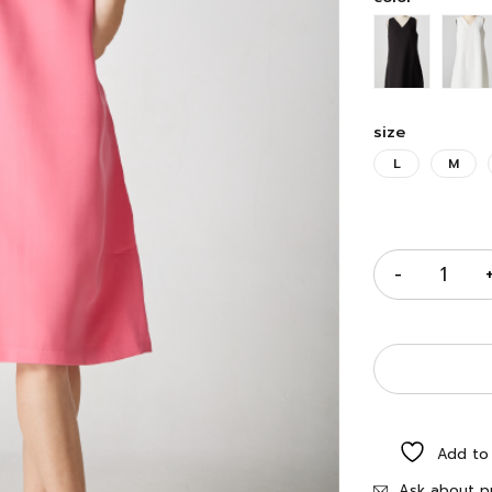
size
L
M
Quantity
Add to 
Ask about p