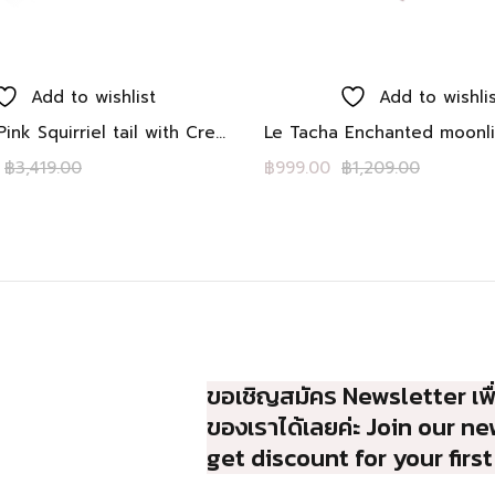
Add to cart
Add to cart
Add to wishlist
Add to wishli
Le Tacha Pink Squirriel tail with Crescent Moon earrings ต่างหู LE TACHA เงินแท้ Rhodium พระจันทร์เสี้ยวไวท์โทพาส เคลือบ อีนาเมลสีม่วง หางกระรอกอีนาเมลไล่เฉดสีชมพ
฿
3,419.00
฿
999.00
฿
1,209.00
ขอเชิญสมัคร Newsletter เพื่
ของเราได้เลยค่ะ Join our n
get discount for your first