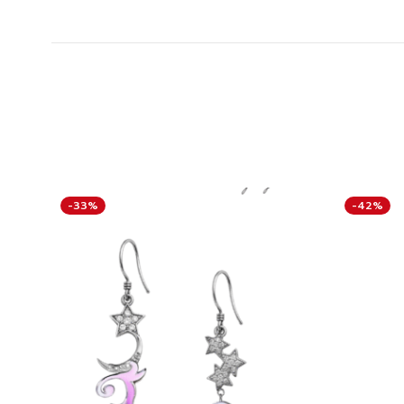
-33%
-42%