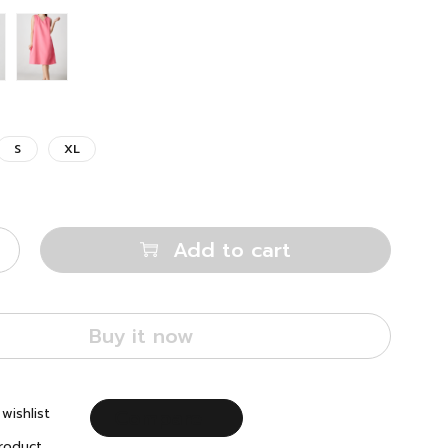
S
XL
Add to cart
Buy it now
Compare
wishlist
roduct