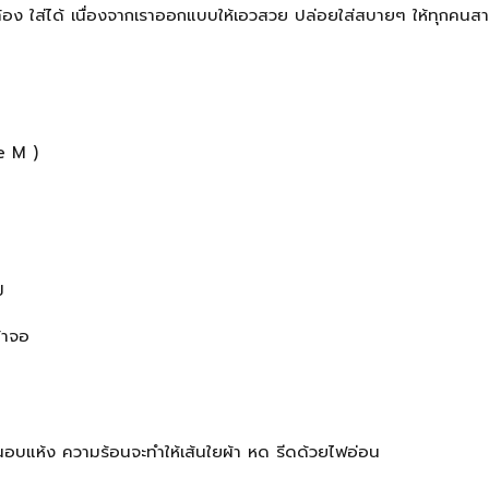
ท้อง ใส่ได้ เนื่องจากเราออกแบบให้เอวสวย ปล่อยใส่สบายๆ ให้ทุกคนสา
e M )
ป
้าจอ
ั่นอบแห้ง ความร้อนจะทำให้เส้นใยผ้า หด รีดด้วยไฟอ่อน