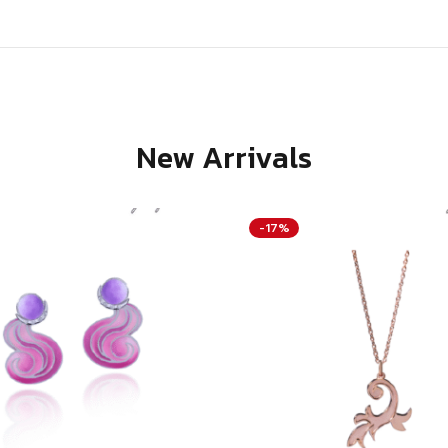
New Arrivals
-17%