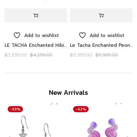
Add to wishlist
Add to wishlist
rings
LE TACHA Enchanted Hibiscus Dreamfall
Le Tacha Enchanted Peony Petals- Pink blush necklaces
฿
3,899.00
฿
4,299.00
฿
3,999.00
฿
9,989.00
New Arrivals
-33%
-42%