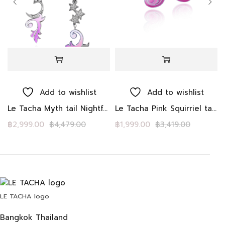
Add to wishlist
Add to wishlist
klace สร้อยคอ เงินแท้ โรสโกลด์ ใบไม้ ดอกพีโอนี
Le Tacha Myth tail Nightfall Earrings ต่างหู เลอทาชา หางต้องมนต์สัตว์ในตำนานพลอยแท้โทแพซสีขาวที่มีรูปดาวสีเงินและพระจันทร์เสี้ยวเรียงเป็นรูปทรงหางเคลือบสีชมพู ได้แรงบันดาลใจจากหางของสัตว์ในตำนานในป่าในคอลเลกชันดอกพีโอนี Mystery Peony Forest
Le Tacha Pink Squirriel tail with Crescent Moon earrings ต่างหู LE TACHA เงินแท้ Rhodium พระจันทร์เสี้ยวไวท์โทพาส เคลือบ อีนาเมลสีม่วง หางกระรอกอีนาเมลไล่เฉดสีชมพ
฿
2,999.00
฿
4,479.00
฿
1,999.00
฿
3,419.00
LE TACHA logo
Bangkok Thailand