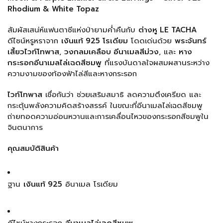
Rhodium & White Topaz
สัมผัสเสน่ห์แฟนตาซีแห่งป่ายามค่ำคืนกับ
ต่างหู LE TACHA
ดีไซน์หรูหราจาก
เงินแท้ 925 โรเดียม
โดดเด่นด้วย
พระจันทร์
เสี้ยวไวท์โทพาส
,
วงกลมเคลือบ อีนาเมลสีม่วง
, และ
หาง
กระรอกอีนาเมลไล่เฉดสีชมพู
ที่แรงบันดาลใจผสมผสานระหว่าง
ความงามของท้องฟ้าไล่สีและหางกระรอก
ไวท์โทพาส
เชื่อกันว่า ช่วยเสริมสมาธิ ลดความตึงเครียด และ
กระตุ้นพลังความคิดสร้างสรรค์ ในขณะที่อีนาเมลไล่เฉดสีชมพู
ถ่ายทอดความอ่อนหวานและการเคลื่อนไหวของกระรอกสีชมพูใน
จินตนาการ
คุณสมบัติสินค้า
ฐาน
เงินแท้ 925
อินาเมล โรเดียม