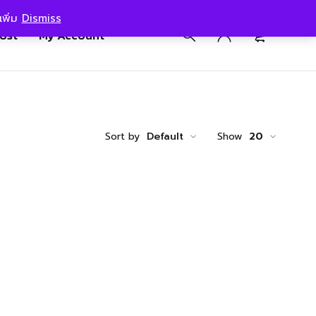
เพิ่ม
Dismiss
0
post
My Account
Sort by
Default
Show
20