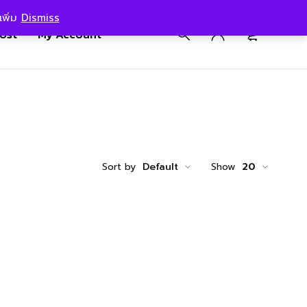
เพิ่ม
Dismiss
0
post
My Account
Sort by
Default
Show
20